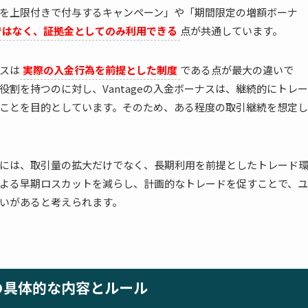
を上限付きで付与するキャンペーン」や「期間限定の増額ボーナ
ではなく、証拠金としてのみ利用できる
点が共通しています。
スは
実際の入金行為を前提とした制度
である点が最大の違いで
割を持つのに対し、Vantageの入金ボーナスは、継続的にトレー
ことを目的としています。そのため、ある程度の取引継続を想定し
背景には、取引量の拡大だけでなく、長期利用を前提としたトレード
よる早期ロスカットを減らし、計画的なトレードを促すことで、ユ
いがあると考えられます。
スの具体的な内容とルール