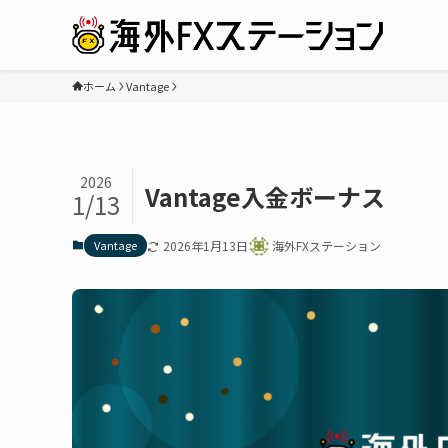
ホーム
Vantage
2026
Vantage入金ボーナス
1/13
Vantage
2026年1月13日
海外FXステーション