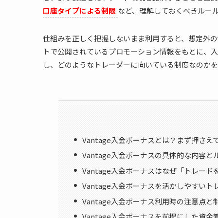
口座タイプによる制限
など、理解しておくべきルー
仕組みを正しく把握しないまま利用すると、想定外の制
トで公開されているプロモーション情報をもとに、入
し、どのようなトレーダーに向いている制度なのかを
Vantage入金ボーナスとは？まず押さ
Vantage入金ボーナスの具体的な内容と
Vantage入金ボーナスはなぜ「トレー
Vantage入金ボーナスを活かしやすい
Vantage入金ボーナス利用時の注意点と
Vantage入金ボーナスを前提にした資