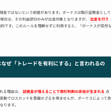
スも現金ではないという前提があります。ボーナスは取引証拠金として
場合は、その利益部分のみが出金対象となりますが、
出金を行う
般的です。このルールを理解せずに利用すると、「ボーナスが突然
ナスはなぜ「トレードを有利にする」と言われるの
われる理由は、
証拠金が増えることで取引判断の余裕が生まれる
点
変動でロスカットを意識せざるを得ませんが、ボーナスによって余
なります。