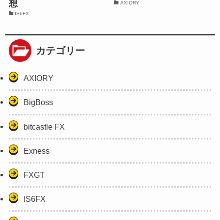
想
AXIORY
IS6FX
カテゴリー
AXIORY
BigBoss
bitcastle FX
Exness
FXGT
IS6FX