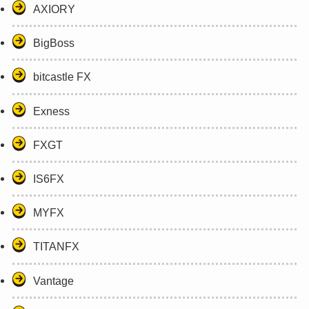
AXIORY
BigBoss
bitcastle FX
Exness
FXGT
IS6FX
MYFX
TITANFX
Vantage