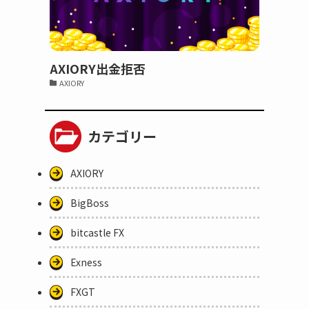
AXIORY出金拒否
AXIORY
カテゴリー
AXIORY
BigBoss
bitcastle FX
Exness
FXGT