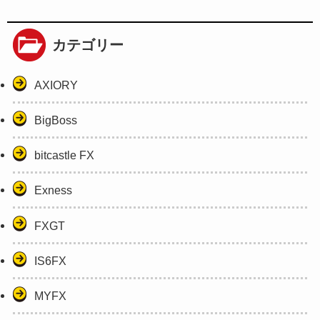
カテゴリー
AXIORY
BigBoss
bitcastle FX
Exness
FXGT
IS6FX
MYFX