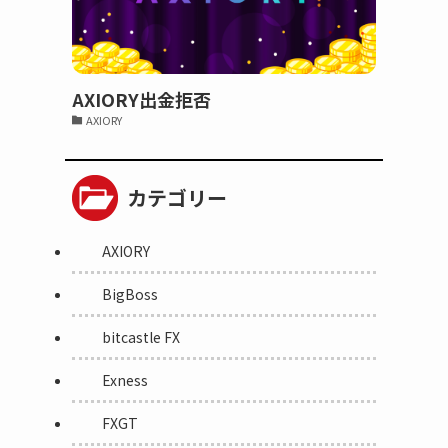
AXIORY出金拒否
AXIORY
カテゴリー
AXIORY
BigBoss
bitcastle FX
Exness
FXGT