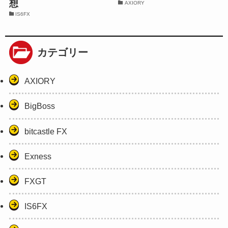
想
AXIORY
IS6FX
カテゴリー
AXIORY
BigBoss
bitcastle FX
Exness
FXGT
IS6FX