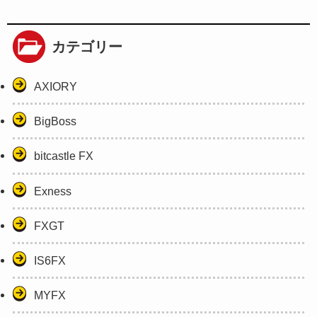
カテゴリー
AXIORY
BigBoss
bitcastle FX
Exness
FXGT
IS6FX
MYFX