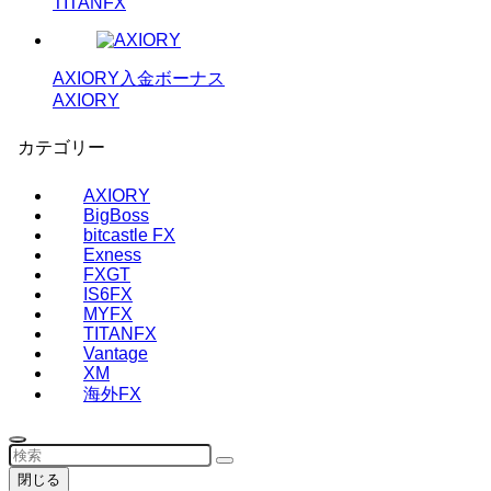
TITANFX
AXIORY入金ボーナス
AXIORY
カテゴリー
AXIORY
BigBoss
bitcastle FX
Exness
FXGT
IS6FX
MYFX
TITANFX
Vantage
XM
海外FX
閉じる