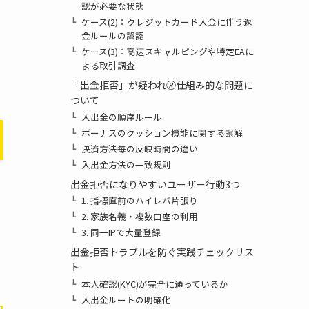
認が必要な状態
ケース(2)：クレジットカード入金に伴う返
る
金ルールの誤認
ケース(3)：高速スキャルピングや特定EAに
よる取引調査
「出金拒否」が疑われ🄬仕組み的な問題に
ついて
入出金の順序ルール
ボーナスのクッション機能に関する誤解
決済方法毎の反映時間の違い
入出金方法の一致規則
出金拒否になりやすいユーザー行動3つ
1. 指標直前のハイレバ片張り
2. 家族名義・複数口座の利用
3. 同一IPで大量登録
出金拒否トラブルを防ぐ実践チェックリス
ト
本人確認(KYC)が完全に通っているか
入出金ルートの明確化