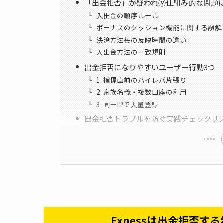
「出金拒否」が疑われ🄬仕組み的な問題
入出金の順序ルール
ボーナスのクッション機能に関する誤解
決済方法毎の反映時間の違い
入出金方法の一致規則
出金拒否になりやすいユーザー行動3つ
1. 指標直前のハイレバ片張り
2. 家族名義・複数口座の利用
3. 同一IPで大量登録
出金拒否トラブルを防ぐ実践チェックリ
Exnessは出金拒否す