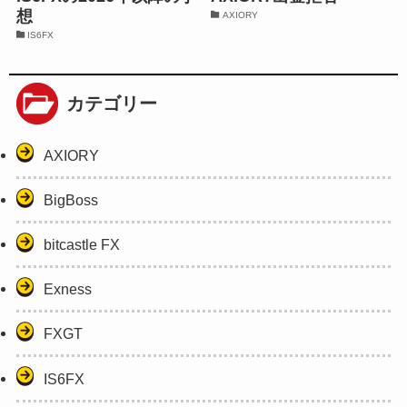
想
AXIORY
IS6FX
カテゴリー
AXIORY
BigBoss
bitcastle FX
Exness
FXGT
IS6FX