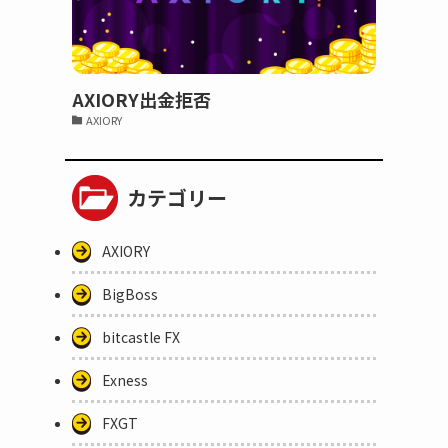
AXIORY出金拒否
AXIORY
カテゴリー
AXIORY
BigBoss
bitcastle FX
Exness
FXGT