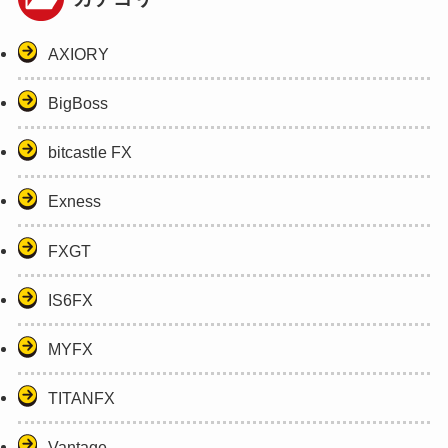
AXIORY
BigBoss
bitcastle FX
Exness
FXGT
IS6FX
MYFX
TITANFX
Vantage