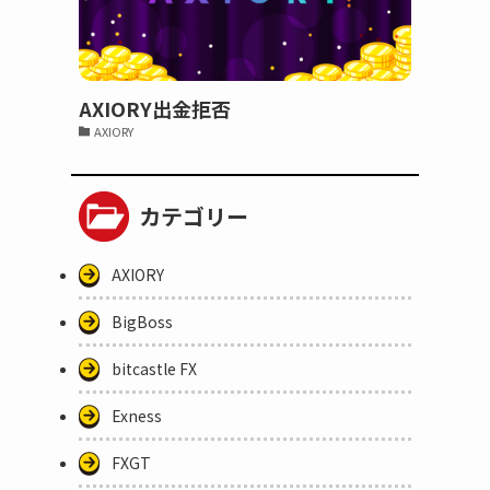
AXIORY出金拒否
AXIORY
カテゴリー
AXIORY
BigBoss
bitcastle FX
Exness
FXGT