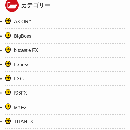
カテゴリー
AXIORY
BigBoss
bitcastle FX
Exness
FXGT
IS6FX
MYFX
TITANFX