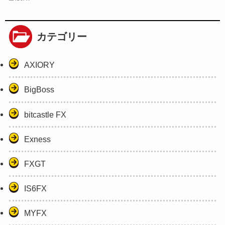
カテゴリー
AXIORY
BigBoss
bitcastle FX
Exness
FXGT
IS6FX
MYFX