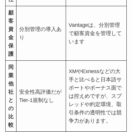
顧
客
Vantage
は、分別管理
資
分別管理の導入あ
で顧客資金を管理して
金
り
います
保
護
同
XM
や
Exness
などの大
業
手と比べると日本語サ
他
ポートやボーナス面で
社
安全性高評価だが
は控えめですが、スプ
と
Tier-1
規制なし
レッドや約定環境、取
の
引条件の透明性では競
比
争力があります。
較