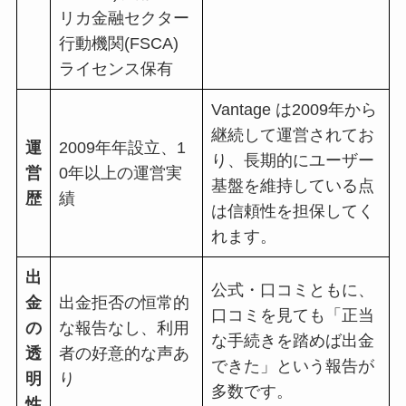
リカ金融セクター
行動機関
(FSCA)
ライセンス保有
Vantage
は
2009
年から
継続して運営されてお
運
2009
年年設立、
1
り、長期的にユーザー
営
0
年以上の運営実
基盤を維持している点
歴
績
は信頼性を担保してく
れます。
出
公式・口コミともに、
金
出金拒否の恒常的
口コミを見ても「正当
の
な報告なし、利用
な手続きを踏めば出金
透
者の好意的な声あ
できた」という報告が
明
り
多数です。
性