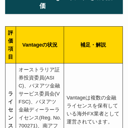
価
評
価
Vantageの状況
補足・解説
項
目
オーストラリア証
券投資委員
(ASI
C)
、バヌアツ金融
ラ
サービス委員会
(V
Vantage
は複数の金融
イ
FSC)
、バヌアツ
ライセンスを保有して
セ
金融ディーラーラ
いる海外
FX
業者として
ン
イセンス
(Reg. No.
運営されています。
ス
700271)
、南アフ