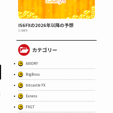
IS6FXの2026年以降の予想
IS6FX
カテゴリー
AXIORY
BigBoss
bitcastle FX
と
Exness
始
FXGT
も