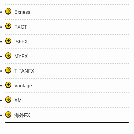
Exness
FXGT
IS6FX
MYFX
TITANFX
Vantage
XM
海外FX