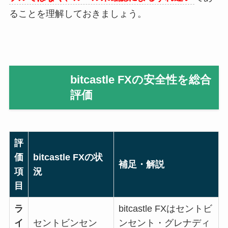
ることを理解しておきましょう。
bitcastle FXの安全性を総合
評価
評
価
bitcastle FX
の状
補足・解説
項
況
目
ラ
bitcastle FX
はセントビ
イ
セントビンセン
ンセント・グレナディ