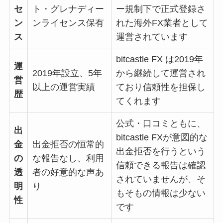
セ
ト・グレナディー
ー規制下で正式登録さ
ン
ンライセンス保有
れた海外
FX
業者として
ス
運営されています
bitcastle FX
は
2019
年
運
2019
年設立、
5
年
から継続して運営され
営
以上の運営実績
ており信頼性を担保し
歴
てくれます
公式・口コミともに、
出
bitcastle FX
が意図的な
金
出金拒否の恒常的
出金拒否を行うという
の
な報告なし、利用
信頼できる報告は確認
透
者の好意的な声あ
されていませんが、そ
明
り
もそもの情報は少ない
性
です