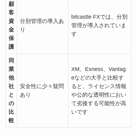
顧
客
bitcastle FX
では、分別
資
分別管理の導入あ
管理が導入されていま
金
り
す
保
護
同
業
XM
、
Exness
、
Vantag
他
e
などの大手と比較す
社
安全性に少々疑問
ると、ライセンス情報
と
あり
や公的な透明性におい
の
て劣後する可能性が高
比
いです
較