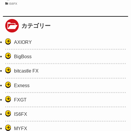
IS6FX
カテゴリー
AXIORY
BigBoss
bitcastle FX
Exness
FXGT
IS6FX
MYFX